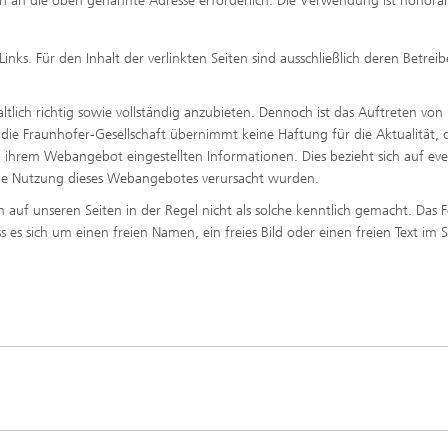
an die oben genannte Adresse erforderlich. Die Verwendung ist honorarf
nks. Für den Inhalt der verlinkten Seiten sind ausschließlich deren Betreib
tlich richtig sowie vollständig anzubieten. Dennoch ist das Auftreten von
. die Fraunhofer-Gesellschaft übernimmt keine Haftung für die Aktualität, 
 in ihrem Webangebot eingestellten Informationen. Dies bezieht sich auf eve
h die Nutzung dieses Webangebotes verursacht wurden.
uf unseren Seiten in der Regel nicht als solche kenntlich gemacht. Das 
es sich um einen freien Namen, ein freies Bild oder einen freien Text im 