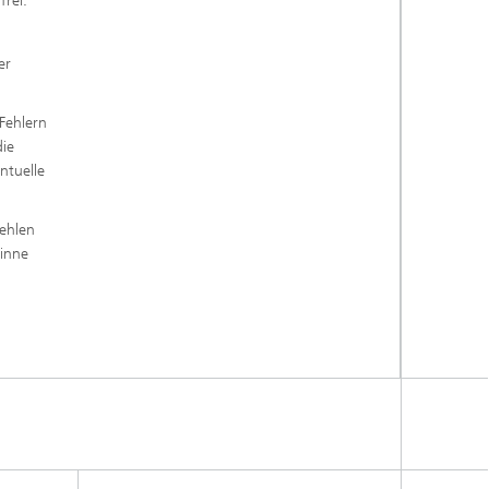
rei.
er
 Fehlern
die
ntuelle
Fehlen
Sinne