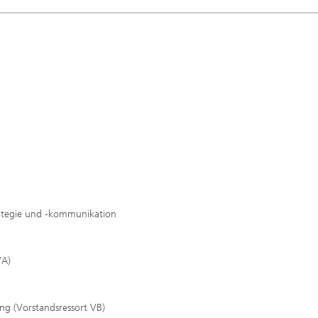
rategie und -kommunikation
VA)
ung (Vorstandsressort VB)