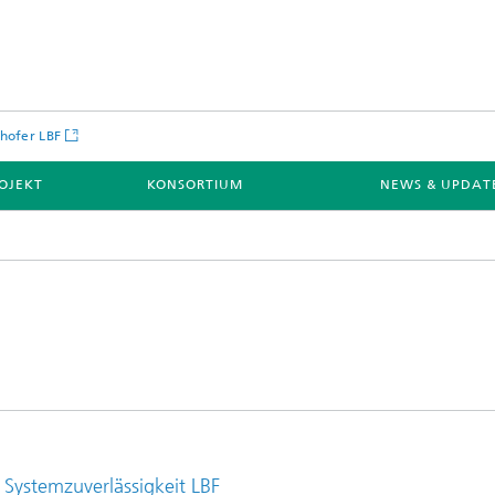
hofer LBF
OJEKT
KONSORTIUM
NEWS & UPDAT
d Systemzuverlässigkeit LBF