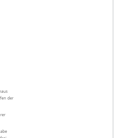
naus
fen der
rer
gabe